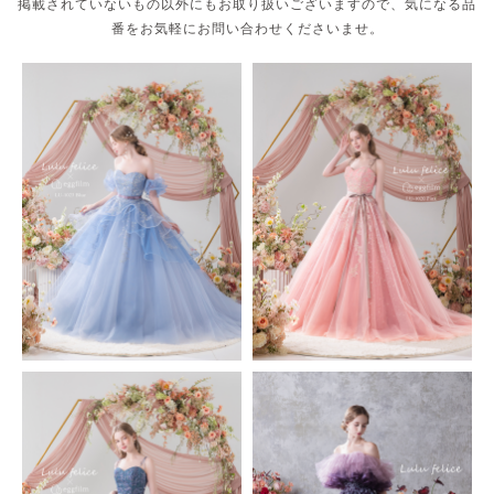
掲載されていないもの以外にもお取り扱いございますので、気になる品
番をお気軽にお問い合わせくださいませ。
ISAMU MORITA
KIYOKO HATA
KIYOKO HATA × marry
Lulu felice
MARIAROSA
MATSUO
SACHIKO TSUTSUI