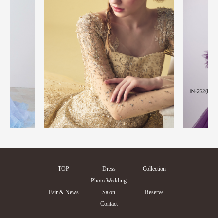
TOP
Dress
Collection
Photo Wedding
Fair & News
Salon
Reserve
Contact