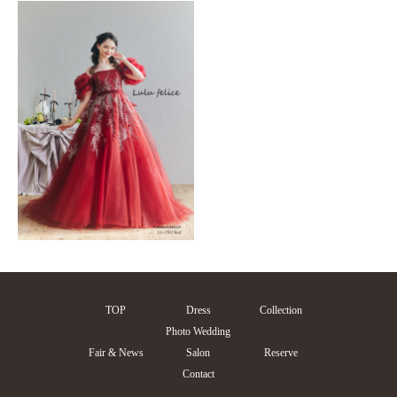
TOP
Dress
Collection
Photo Wedding
Fair & News
Salon
Reserve
Contact