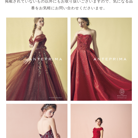
掲載されていないもの以外にもお取り扱いございますので、気になる品
番をお気軽にお問い合わせくださいませ。
ISAMU MORITA
KIYOKO HATA
KIYOKO HATA × marry
Lulu felice
MARIAROSA
MATSUO
SACHIKO TSUTSUI