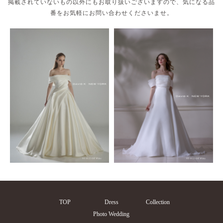
掲載されていないもの以外にもお取り扱いございますので、気になる品
番をお気軽にお問い合わせくださいませ。
Brilliantayu
Irida maison
KIYOKO HATA
Myth Mock Moon
TOP
Dress
Collection
Photo Wedding